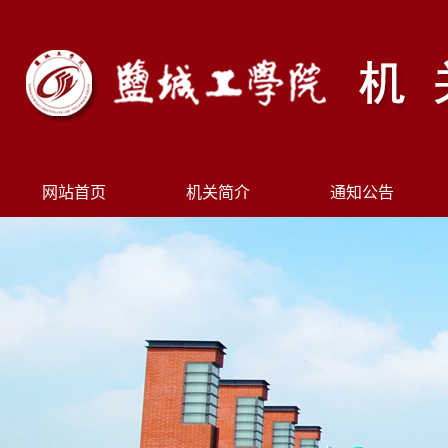
网站首页
机关简介
通知公告